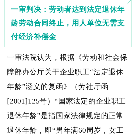
一审判决：劳动者达到法定退休年
龄劳动合同终止，用人单位无需支
付经济补偿金
一审法院认为，根据《劳动和社会保
障部办公厅关于企业职工“法定退休
年龄”涵义的复函》（劳社厅函
[2001]125号）“国家法定的企业职工
退休年龄”是指国家法律规定的正常
退休年龄，即“男年满60周岁，女工