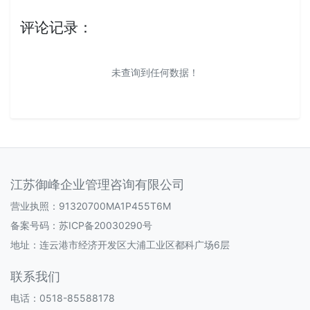
评论记录：
未查询到任何数据！
江苏御峰企业管理咨询有限公司
营业执照：91320700MA1P455T6M
备案号码：
苏ICP备20030290号
地址：连云港市经济开发区大浦工业区都科广场6层
联系我们
电话：0518-85588178