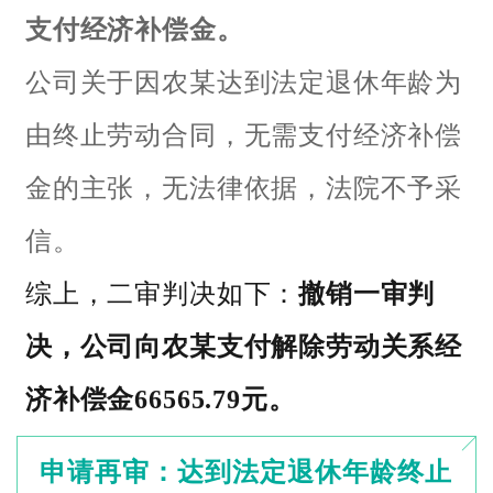
支付经济补偿金。
公司
关于因农某达到法定退休年龄为
由终止劳动合同，无需支付经济补偿
金的主张，无法律依据，法院不予采
信。
综上，二审判决如下：
撤销一审判
决，
公司向农某支付解除劳动关系经
济补偿金
66565.79元。
申请再审：达到法定退休年龄终止