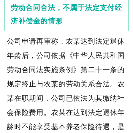
劳动合同合法，不属于法定支付经
济补偿金的情形
公司申请再审称，农某达到法定退休
年龄后，公司依据《中华人民共和国
劳动合同法实施条例》第二十一条的
规定终止与农某的劳动关系合法。农
某在职期间，公司已依法为其缴纳社
会保险费用。农某在达到法定退休年
龄时不能享受基本养老保险待遇，是