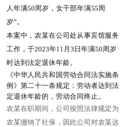
人年满50周岁，女干部年满55周
岁”。
本案中，农某在公司处从事宾馆服务
工作，于
2023年11月3日年满50周岁
时达到法定退休年龄。
《中华人民共和国劳动合同法实施条
例》第二十一条规定：劳动者达到法
定退休年龄的，劳动合同终止。
农某在职期间，
公司
按照法律规定为
农某缴纳了社保，因此
公司
对农某达